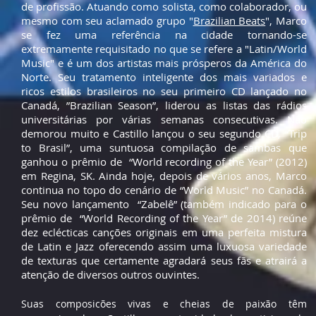
de profissão. Atuando como solista, como colaborador, ou
mesmo com seu aclamado grupo "
Brazilian Beats
", Marco
se fez uma referência na cidade tornando-se
extremamente requisitado no que se refere a "Latin/World
Music" e é um dos artistas mais prósperos da América do
Norte. Seu tratamento inteligente dos mais variados e
ricos estilos brasileiros no seu primeiro CD lançado no
Canadá, ”Brazilian Season”, liderou as listas das rádios
universitárias por várias semanas consecutivas. Não
demorou muito e Castillo lançou o seu segundo CD, “Trip
to Brasil”, uma suntuosa compilação de sambas que
ganhou o prêmio de “World recording of the Year” (2012)
em Regina, SK. Ainda hoje, depois de vários anos, Marco
continua no topo do cenário de “World Music” no Canadá.
Seu novo lançamento “Zabelê” (também indicado para o
prêmio de “World Recording of the Year” de 2014) reúne
dez eclécticas canções originais em uma perfeita mistura
de Latin e Jazz oferecendo assim uma luxuosa variedade
de texturas que certamente agradará seus fãs e atrairá a
atenção de diversos outros ouvintes.
Suas composicões vivas e cheias de paixão têm