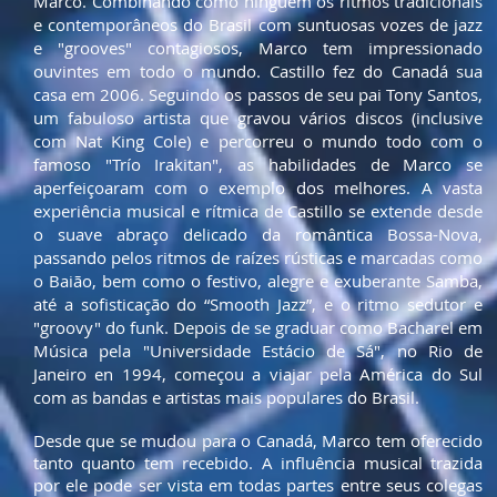
Marco. Combinando como ninguém os ritmos tradicionais
e contemporâneos do Brasil com suntuosas vozes de jazz
e "grooves" contagiosos, Marco tem impressionado
ouvintes em todo o mundo. Castillo fez do Canadá sua
casa em 2006. Seguindo os passos de seu pai Tony Santos,
um fabuloso artista que gravou vários discos (inclusive
com Nat King Cole) e percorreu o mundo todo com o
famoso "Trío Irakitan", as habilidades de Marco se
aperfeiçoaram com o exemplo dos melhores. A vasta
experiência musical e rítmica de Castillo se extende desde
o suave abraço delicado da romântica Bossa-Nova,
passando pelos ritmos de raízes rústicas e marcadas como
o Baião, bem como o festivo, alegre e exuberante Samba,
até a sofisticação do “Smooth Jazz”, e o ritmo sedutor e
"groovy" do funk. Depois de se graduar como Bacharel em
Música pela "Universidade Estácio de Sá", no Rio de
Janeiro en 1994, começou a viajar pela América do Sul
com as bandas e artistas mais populares do Brasil.
Desde que se mudou para o Canadá, Marco tem oferecido
tanto quanto tem recebido. A influência musical trazida
por ele pode ser vista em todas partes entre seus colegas